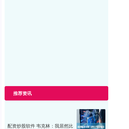
美港通证券
04-06
港股科技投资迎来新坐标。12月9日，香港交易及结算所有
限公司宣布推出香港交易所科技100指数（下称港交所科技
100）。港
通牛网配资APP下载 一路走好！1天传出3位名人去
世，最大93岁，最小51，令人唏嘘
美港通证券
04-18
不知你是否也有过类似的感受，随着年龄的增长，生命无
常这四个字的分量逐渐加重，越来越深刻地触动内心。当
那些曾陪伴我们成长的
推荐资讯
配资炒股软件 韦克林：我居然比