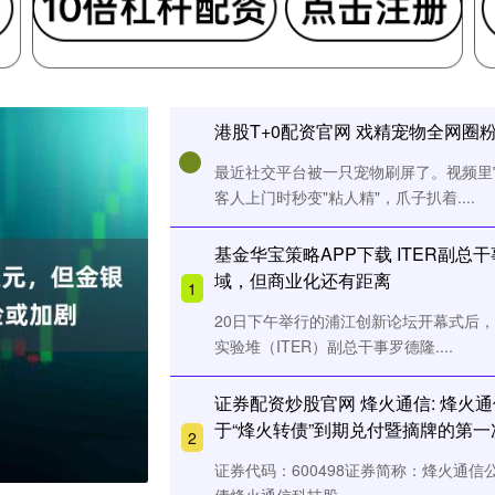
港股T+0配资官网 戏精宠物全网圈
最近社交平台被一只宠物刷屏了。视频里
客人上门时秒变"粘人精"，爪子扒着....
基金华宝策略APP下载 ITER副
域，但商业化还有距离
1
20日下午举行的浦江创新论坛开幕式后
实验堆（ITER）副总干事罗德隆....
证券配资炒股官网 烽火通信: 烽火
于“烽火转债”到期兑付暨摘牌的第
2
证券代码：600498证券简称：烽火通信公