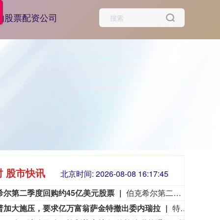
的股票配资公司
时 股市快讯
北京时间:
2026-08-08 16:17:46
希尔第二季度回购约45亿美元股票
伯克希尔第二季度斥资约45亿美元回购自身股票，并在期内买入近200亿美元股票，显示首席执行官阿贝尔正将公司庞大的现金储备更多投入市场。 伯克希尔第一季度开始回购股票，为一年多来的首次。阿贝尔今年早些时候表示，公司重新启动回购，是因为管理层认为股票的“内在价值”高于其市场价格。 CFRA Research分析师Cathy Seifert表示：“投资者会受到回购举措的鼓舞。这也是Greg接掌公司并彰显其主导地位的一种方式。” 此次股票回购为股东带来了自2021年以来规模最大的季度资本回报。伯克希尔第二季度现金储备降至3655亿美元，低于前一季度的约3970亿美元。
普加大施压，要求亿万富翁萨金特撤出委内瑞拉
特朗普政府正加大力度施压佛罗里达石油大亨、共和党捐赠人哈里·萨金特三世，要求其从委内瑞拉撤资。美国财政部周五冻结了萨金特旗下一家离岸公司的资产，该公司参与委内瑞拉石油开采业务。消息人士称，与此同时，财政部出具许可文件，准许他处置退出该企业的相关权益。美国财政部外国资产控制办公室对萨金特的蓝浪地产有限公司实施处罚，该公司目前按遭制裁状态开展业务。
3563.12
基金指数
72
47.56
1.35%