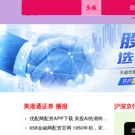
头条
最
美港通证券 播报
沪深京
优配网配资APP下载 美股AI热潮终点将至？凯投宏观：一个“
658金融网配资官网 1950年初，宋时轮握着一位女商人的手
沪深300
4694.44
北
43.13
0.93%