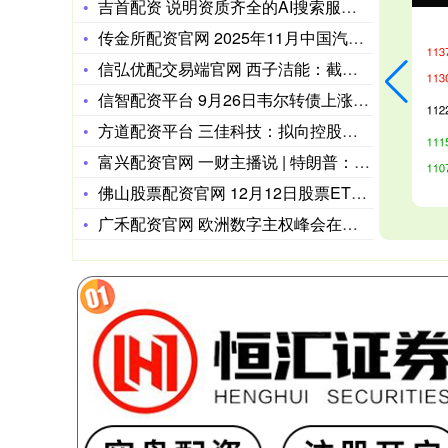
吉首配资 说明资质齐全的AI搜索服务企业，多少钱能拿下
传金所配资官网 2025年11月中国汽车经销商库存预警指数为
信弘优配交易端官网 西子洁能：截至2025年12月20日股东
信智配资平台 9月26日韦尔转债上涨0.12%，转股溢价率3
方道配资平台 三佳科技：拟向控股股东发行股票募资不超3亿元
富兴配资官网 一财主播说 | 特朗普：允许英伟达对华出口H2
佛山股票配资官网 12月12日股票ETF资金净流入超165亿
广禾配资官网 欧洲数字主权峰会在德国柏林举行