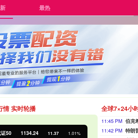
新
最热
美港通证券
安全的股票配资平台
有保障
首页
行情 实时轮播
全球7×24小
11:45 PM
伯克
11:42 PM
特朗
证50
1134.24
创业板指
11.37
1.01%