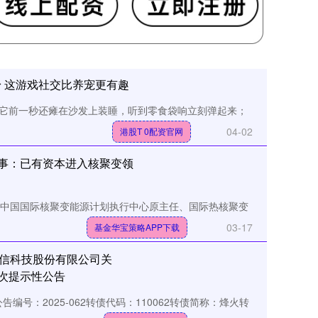
粉 这游戏社交比养宠更有趣
它前一秒还瘫在沙发上装睡，听到零食袋响立刻弹起来；
04-02
港股T 0配资官网
总干事：已有资本进入核聚变领
，中国国际核聚变能源计划执行中心原主任、国际热核聚变
03-17
基金华宝策略APP下载
通信科技股份有限公司关
一次提示性公告
告编号：2025-062转债代码：110062转债简称：烽火转