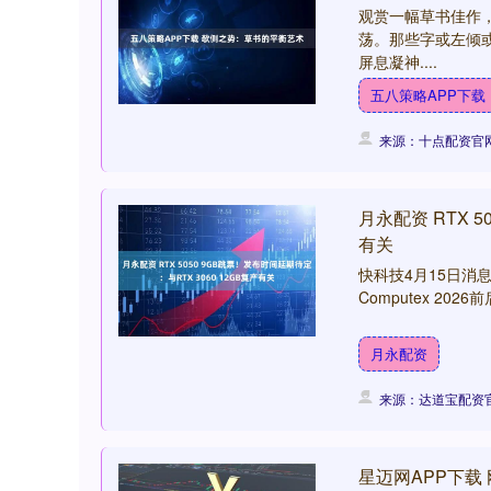
观赏一幅草书佳作
荡。那些字或左倾
屏息凝神....
五八策略APP下载
来源：十点配资官
月永配资 RTX 5
有关
快科技4月15日消息
Computex 202
月永配资
来源：达道宝配资
星迈网APP下载