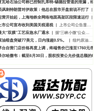
利比亚瓦哈石油公司称已控制扎库特-锡德拉管道的泄漏，经修复后已恢复运营。
利比
员讽刺特朗普对伊政策：他总在股市开盘前说不打了
当地时间
运营开始起，上海地铁全网络地面高架区段限速运行
申通地铁
上市公司宣布收到美国关税退税
上市公司公告显示，自7月以来，多家公司宣布已经收到美国关税退税。根据美国最高法院今年2月裁定，《国际紧急经济权力法》不授权总统征收大规模关税。美国国际贸易法院随后下令海关办理相关退款。海关与边境保护局4月20日启动第一阶段退款工作，首批退款于5月11日前后发放。美国海关与边境保护局官员本月4日披露的信息显示，截至7月底，该部门已处理完毕约1000亿美元关税的退款流程并把相关信息提供给财政部用于付款。（中新社）
最大“双膜”工艺应急水厂通水
据“三峡小微”公众号消息，8月8日，由三峡集团所属长江环保集团、武汉市水务集团等共同投资建设的华中地区规模最大的“双膜”工艺应急水厂——武汉梁子湖应急水厂并网通水，标志着武汉市江南区域正式构建起“一江一湖”双水源互为备援、灵活调度的供水新格局，为片区660万市民用水安全提供坚实保障。
原油暗盘突破77美元，日内涨超0.5%。
纽约原油暗盘突破77美元，日内涨超0.5%。
飞天茅台自营门店价格再度上调，终端售价已涨至1760元/瓶
有消
伯克希尔哈撒韦：截至6月30日，股权投资公允价值总额的66%集中在美国运通、苹果、美国银行、Alphabet及可口可乐这五家公司。
伯克希