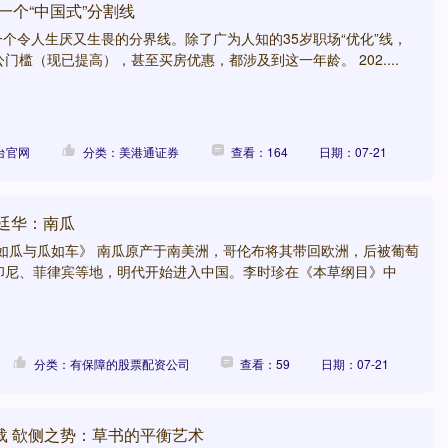
，一个“中国式”分割线
是一个令人生厌又生畏的分界线。除了广为人知的35岁职场“优化”线，
门槛（现已提高），甚至买房优惠，都涉及到这一年龄。 202....
台官网
分类：美港通证券
查看：164
日期：07-21
廷华：南瓜
枣如瓜与瓜如车》 南瓜原产于南美洲，哥伦布将其带回欧洲，后被葡萄
印尼、菲律宾等地，明代开始进入中国。李时珍在《本草纲目》中
分类：有保障的股票配资公司
查看：59
日期：07-21
载 欹侧之势：草书的平衡艺术